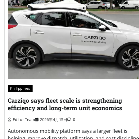
Philippines
Carziqo says fleet scale is strengthening
efficiency and long-term unit economics
Editor Team
2026年4月15日
0
Autonomous mobility platform says a larger fleet is
helping improve dispatch, utilization, and cost discipline