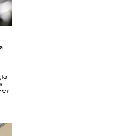
ia
 kali
a
esar