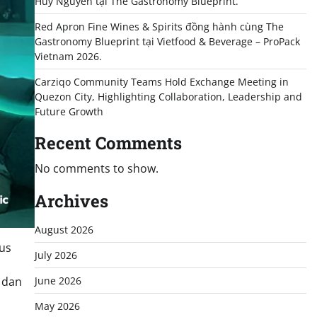
Huy Nguyễn tại The Gastronomy Blueprint.
Red Apron Fine Wines & Spirits đồng hành cùng The
Gastronomy Blueprint tại Vietfood & Beverage – ProPack
Vietnam 2026.
Carziqo Community Teams Hold Exchange Meeting in
Quezon City, Highlighting Collaboration, Leadership and
Future Growth
Recent Comments
No comments to show.
Archives
August 2026
us
July 2026
, dan
June 2026
May 2026