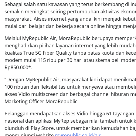
Sebagai salah satu kawasan yang terus berkembang di In
semakin meningkat seiring pertumbuhan aktivitas ekonomi
masyarakat. Akses internet yang andal kini menjadi kebu
mulai dari belajar dan bekerja secara online hingga men
Melalui MyRepublic Air, MoraRepublic berupaya memperku
menghadirkan pilihan layanan internet yang lebih muda
kualitas True 5G Fiber Quality tanpa batas kuota dan ke
modem mulai 115 ribu per 30 hari atau skema beli modem
Rp850.000*.
“Dengan MyRepublic Air, masyarakat kini dapat menikmat
100 ribuan dan fleksibilitas untuk menyewa atau membe
akses Vidio multiscreen dan berbagai channel hiburan mela
Marketing Officer MoraRepublic.
Pelanggan mendapatkan akses Vidio hingga 61 tayangan h
nasional dari aplikasi MyRep sebagai nilai tambah untuk 
diunduh di Play Store, untuk memberikan kemudahan bag
mengunjungi website
myrepublic.co.id/air
.