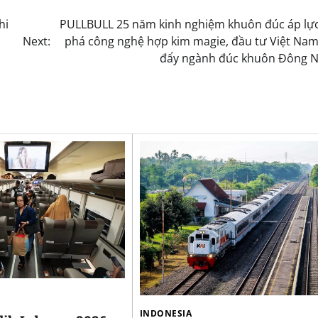
hi
PULLBULL 25 năm kinh nghiệm khuôn đúc áp lực
Next:
phá công nghệ hợp kim magie, đầu tư Việt Nam
đẩy ngành đúc khuôn Đông 
INDONESIA