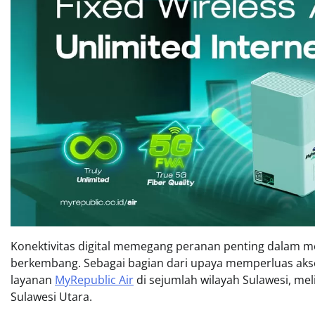
Konektivitas digital memegang peranan penting dalam 
berkembang. Sebagai bagian dari upaya memperluas akse
layanan
MyRepublic Air
di sejumlah wilayah Sulawesi, mel
Sulawesi Utara.