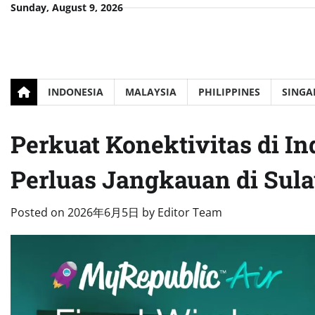
Skip
Sunday, August 9, 2026
to
content
INDONESIA
MALAYSIA
PHILIPPINES
SINGA
Perkuat Konektivitas di I
Perluas Jangkauan di Sul
Posted on
2026年6月5日
by
Editor Team