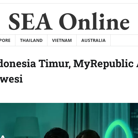
SEA Online
PORE
THAILAND
VIETNAM
AUSTRALIA
ndonesia Timur, MyRepublic 
awesi