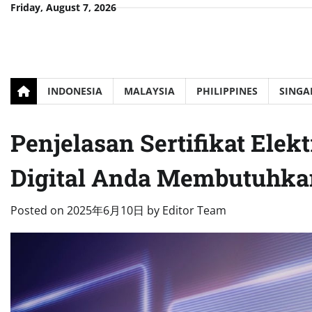
Skip
Friday, August 7, 2026
to
content
INDONESIA
MALAYSIA
PHILIPPINES
SINGA
Penjelasan Sertifikat El
Digital Anda Membutuhk
Posted on
2025年6月10日
by
Editor Team