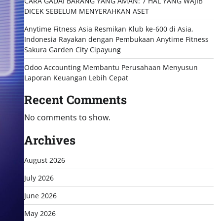
CARA GADAI BARANG YANG AMAN: 7 HAL YANG WAJIB
DICEK SEBELUM MENYERAHKAN ASET
Anytime Fitness Asia Resmikan Klub ke-600 di Asia,
Indonesia Rayakan dengan Pembukaan Anytime Fitness
Sakura Garden City Cipayung
Odoo Accounting Membantu Perusahaan Menyusun
Laporan Keuangan Lebih Cepat
Recent Comments
No comments to show.
Archives
August 2026
July 2026
June 2026
May 2026