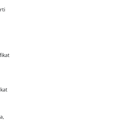
rti
ikat
a
ikat
a,