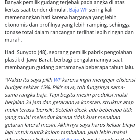
Banyak pemilik gudang terjebak pada angka di atas
kertas saat tender dimulai.
Baja WF
sering kali
memenangkan hati karena harganya yang lebih
ekonomis dan profilnya yang lebih ramping, sehingga
tonase total dalam rancangan terlihat lebih ringan dan
murah.
Hadi Sunyoto (48), seorang pemilik pabrik pengolahan
plastik di Jawa Barat, berbagi pengalamannya saat
membangun gudang pertamanya beberapa tahun lalu.
“Waktu itu saya pilih
WF
karena ingin mengejar efisiensi
budget sekitar 15%. Pikir saya, toh fungsinya sama-
sama rangka baja. Tapi begitu mesin produksi mulai
berjalan 24 jam dan getarannya konstan, struktur atap
mulai terasa ‘berisik’. Setelah dicek, ada beberapa titik
yang mulai melendut karena tidak kuat menahan
getaran lateral mesin. Akhirnya saya harus keluar biaya
lagi untuk suntik kolom tambahan. Jauh lebih mahal
dibanding selisih harga
H Beam
di awal,” ungkap Hadi.