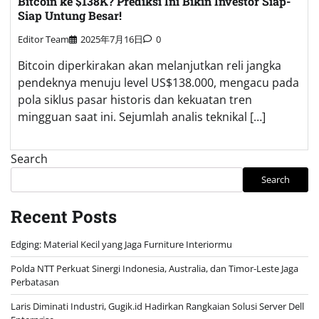
Bitcoin ke $138K? Prediksi Ini Bikin Investor Siap-
Siap Untung Besar!
Editor Team
2025年7月16日
0
Bitcoin diperkirakan akan melanjutkan reli jangka
pendeknya menuju level US$138.000, mengacu pada
pola siklus pasar historis dan kekuatan tren
mingguan saat ini. Sejumlah analis teknikal […]
Search
Search
Recent Posts
Edging: Material Kecil yang Jaga Furniture Interiormu
Polda NTT Perkuat Sinergi Indonesia, Australia, dan Timor-Leste Jaga
Perbatasan
Laris Diminati Industri, Gugik.id Hadirkan Rangkaian Solusi Server Dell