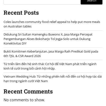
Search
Recent Posts
Coles launches community food relief appeal to help put more meals
on Australian tables
Didukung Sri Sultan Hamengku Buwono X, Jasa Marga Percepat
Pengembangan Akses Bokoharjo Tol Jogja-Solo untuk Dukung
Konektivitas DIY
Bukti Komitmen Keberlanjutan, Jasa Marga Raih Predikat Gold pada
6th TJSL & CSR Award 2026
Từ triển lãm đến hệ sinh thái: Cơ hội để Việt Nam phát triển ngành
kinh tế cưới trong bối cảnh hội nhập.
Vietnam Wedding Hub: Từ những phiên kết nối đến cơ hội hợp tác dài
hạn trong ngành cưới Việt Nam
Recent Comments
No comments to show.