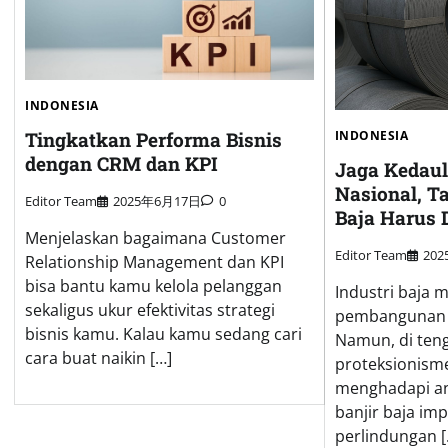
INDONESIA
Tingkatkan Performa Bisnis
INDONESIA
dengan CRM dan KPI
Jaga Kedaul
Nasional, T
Editor Team
2025年6月17日
0
Baja Harus 
Menjelaskan bagaimana Customer
Editor Team
20
Relationship Management dan KPI
bisa bantu kamu kelola pelanggan
Industri baja m
sekaligus ukur efektivitas strategi
pembangunan 
bisnis kamu. Kalau kamu sedang cari
Namun, di ten
cara buat naikin […]
proteksionisme
menghadapi an
banjir baja im
perlindungan [