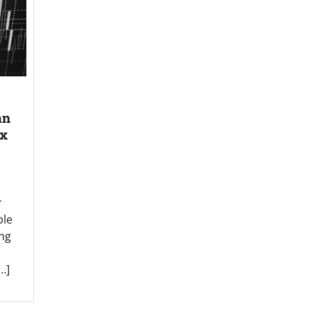
an
ex
r
ble
ing
…]