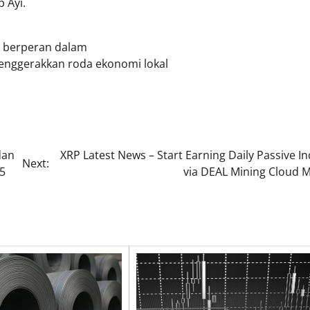
 Ayi.
n berperan dalam
nggerakkan roda ekonomi lokal
dan
XRP Latest News – Start Earning Daily Passive 
Next:
25
via DEAL Mining Cloud M