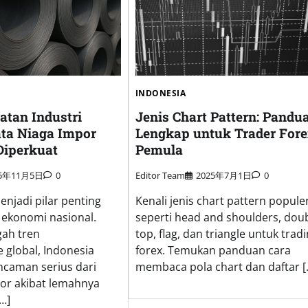
INDONESIA
atan Industri
Jenis Chart Pattern: Pandu
ata Niaga Impor
Lengkap untuk Trader For
Diperkuat
Pemula
25年11月5日
0
Editor Team
2025年7月1日
0
enjadi pilar penting
Kenali jenis chart pattern popule
ekonomi nasional.
seperti head and shoulders, dou
gah tren
top, flag, dan triangle untuk trad
 global, Indonesia
forex. Temukan panduan cara
caman serius dari
membaca pola chart dan daftar [
por akibat lemahnya
…]