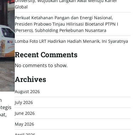
University, Wujudkan Langkah Awal Menuju Karier
Global
Perkuat Ketahanan Pangan dan Energi Nasional,
Presiden Prabowo Tinjau Hilirisasi Bioetanol PTPN I
(Persero), Subholding Perkebunan Nusantara
Lomba Foto LRT Hadirkan Hadiah Menarik, Ini Syaratnya
Recent Comments
No comments to show.
Archives
August 2026
n
July 2026
tegis
June 2026
at,
May 2026
April 2026