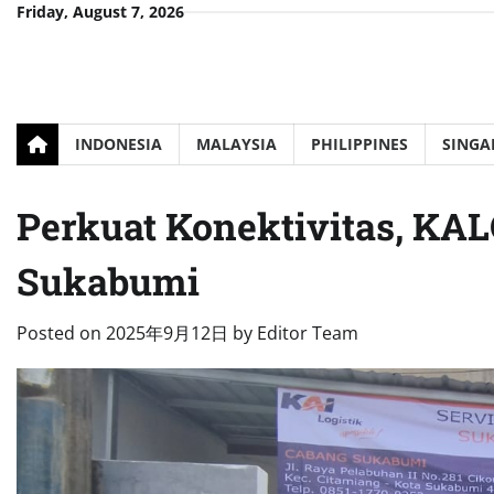
Skip
Friday, August 7, 2026
to
content
INDONESIA
MALAYSIA
PHILIPPINES
SINGA
Perkuat Konektivitas, KA
Sukabumi
Posted on
2025年9月12日
by
Editor Team