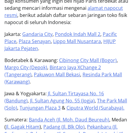
Bagi konsumen yang ingin beli hijab Paris terdekat atau
sedang mencari informasi mengenai
alamat napocut
resmi
, berikut adalah daftar sebaran jaringan toko fisik
napocut di seluruh Indonesia:
Jakarta:
Gandaria City
,
Pondok Indah Mall 2
,
Pacific
Place
,
Plaza Senayan
,
Lippo Mall Nusantara
,
HIJUP
Jakarta Pejaten
.
Bodetabek & Karawang:
Cibinong City Mall (Bogor)
,
Margo City (Depok)
,
Bintaro Jaya XChange 2
(Tangerang)
,
Pakuwon Mall Bekasi
,
Resinda Park Mall
(Karawang)
.
Jawa & Yogyakarta:
Jl. Sultan Tirtayasa No. 16
(Bandung)
,
Jl. Sultan Agung No. 55 (Jogja)
,
The Park Mall
(Solo)
,
Tunjungan Plaza 3
&
Ciputra World (Surabaya).
Sumatera:
Banda Aceh (Jl. Moh. Daud Beureuh)
, Medan
(
Jl. Gagak Hitam
),
Padang (Jl. Blk Olo)
,
Pekanbaru (Jl.