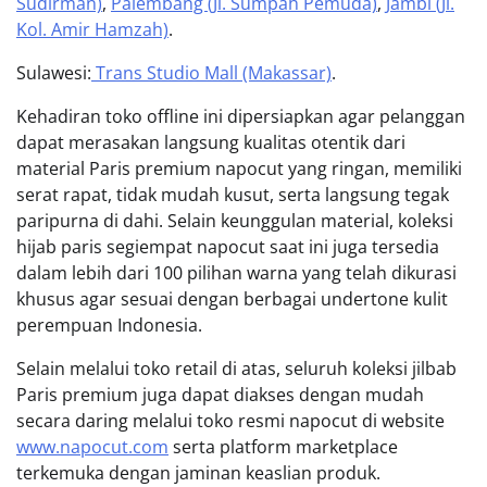
Sudirman)
,
Palembang (Jl. Sumpah Pemuda)
,
Jambi (Jl.
Kol. Amir Hamzah)
.
Sulawesi:
Trans Studio Mall (Makassar)
.
Kehadiran toko offline ini dipersiapkan agar pelanggan
dapat merasakan langsung kualitas otentik dari
material Paris premium napocut yang ringan, memiliki
serat rapat, tidak mudah kusut, serta langsung tegak
paripurna di dahi. Selain keunggulan material, koleksi
hijab paris segiempat napocut saat ini juga tersedia
dalam lebih dari 100 pilihan warna yang telah dikurasi
khusus agar sesuai dengan berbagai undertone kulit
perempuan Indonesia.
Selain melalui toko retail di atas, seluruh koleksi jilbab
Paris premium juga dapat diakses dengan mudah
secara daring melalui toko resmi napocut di website
www.napocut.com
serta platform marketplace
terkemuka dengan jaminan keaslian produk.