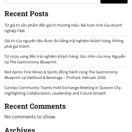
Recent Posts
Từ giá trị sản phẩm đến giá trị thương hiệu: Bài toán mới của doanh
nghiệp F&B.
Giá trị của nguyên liệu được đo bằng trải nghiệm khách hàng, không
phải giá thành.
Từ rượu vang đến trải nghiệm khách hàng: Góc nhìn của Huy Nguyễn
tại The Gastronomy Blueprint.
Red Apron Fine Wines & Spirits đồng hành cùng The Gastronomy
Blueprint tại Vietfood & Beverage – ProPack Vietnam 2026.
Carziqo Community Teams Hold Exchange Meeting in Quezon City,
Highlighting Collaboration, Leadership and Future Growth
Recent Comments
No comments to show.
Archives