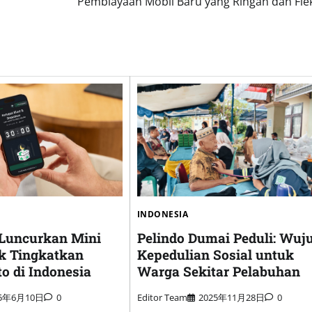
Pembiayaan Mobil Baru yang Ringan dan Flek
INDONESIA
 Luncurkan Mini
Pelindo Dumai Peduli: Wuj
k Tingkatkan
Kepedulian Sosial untuk
o di Indonesia
Warga Sekitar Pelabuhan
25年6月10日
0
Editor Team
2025年11月28日
0