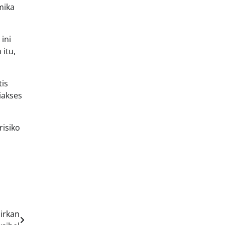
mika
ini
 itu,
tis
iakses
isiko
irkan