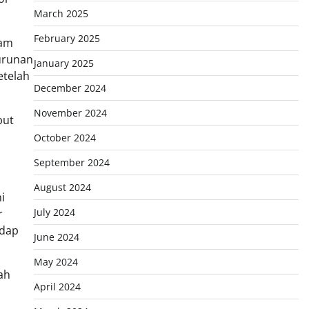
March 2025
February 2025
ham
urunan
January 2025
etelah
December 2024
November 2024
but
October 2024
September 2024
August 2024
i
July 2024
r
adap
June 2024
May 2024
ah
April 2024