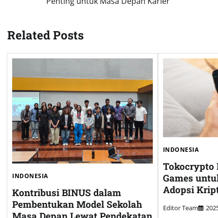
Penting untuk Masa Depan Karier
navigation
Related Posts
INDONESIA
Tokocrypto
Games untu
INDONESIA
Adopsi Kript
Kontribusi BINUS dalam
Pembentukan Model Sekolah
Editor Team
20
Masa Depan Lewat Pendekatan