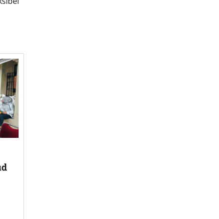
sibel
ud