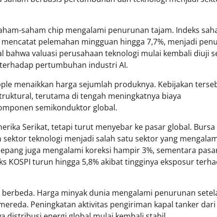
 saham-saham chip mengalami penurunan tajam. Indeks sa
an mencatat pelemahan mingguan hingga 7,7%, menjadi pen
al bahwa valuasi perusahaan teknologi mulai kembali diuji s
terhadap pertumbuhan industri AI.
pple menaikkan harga sejumlah produknya. Kebijakan terse
truktural, terutama di tengah meningkatnya biaya
komponen semikonduktor global.
erika Serikat, tetapi turut menyebar ke pasar global. Bursa
sektor teknologi menjadi salah satu sektor yang mengalam
uar Jepang juga mengalami koreksi hampir 3%, sementara pasa
ks KOSPI turun hingga 5,8% akibat tingginya eksposur terh
 berbeda. Harga minyak dunia mengalami penurunan setel
reda. Peningkatan aktivitas pengiriman kapal tanker dari
distribusi energi global mulai kembali stabil.