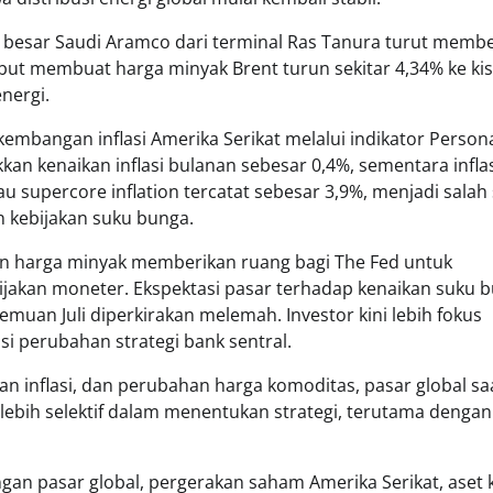
gi besar Saudi Aramco dari terminal Ras Tanura turut memb
but membuat harga minyak Brent turun sekitar 4,34% ke ki
nergi.
embangan inflasi Amerika Serikat melalui indikator Person
n kenaikan inflasi bulanan sebesar 0,4%, sementara infla
atau supercore inflation tercatat sebesar 3,9%, menjadi salah
 kebijakan suku bunga.
nan harga minyak memberikan ruang bagi The Fed untuk
ijakan moneter. Ekspektasi pasar terhadap kenaikan suku 
uan Juli diperkirakan melemah. Investor kini lebih fokus
i perubahan strategi bank sentral.
n inflasi, dan perubahan harga komoditas, pasar global saa
lebih selektif dalam menentukan strategi, terutama dengan
an pasar global, pergerakan saham Amerika Serikat, aset k