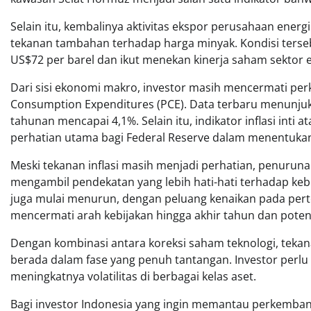
Selain itu, kembalinya aktivitas ekspor perusahaan ener
tekanan tambahan terhadap harga minyak. Kondisi terse
US$72 per barel dan ikut menekan kinerja saham sektor e
Dari sisi ekonomi makro, investor masih mencermati perk
Consumption Expenditures (PCE). Data terbaru menunjukka
tahunan mencapai 4,1%. Selain itu, indikator inflasi inti 
perhatian utama bagi Federal Reserve dalam menentukan
Meski tekanan inflasi masih menjadi perhatian, penuru
mengambil pendekatan yang lebih hati-hati terhadap keb
juga mulai menurun, dengan peluang kenaikan pada pertem
mencermati arah kebijakan hingga akhir tahun dan potens
Dengan kombinasi antara koreksi saham teknologi, tekana
berada dalam fase yang penuh tantangan. Investor perlu 
meningkatnya volatilitas di berbagai kelas aset.
Bagi investor Indonesia yang ingin memantau perkembang