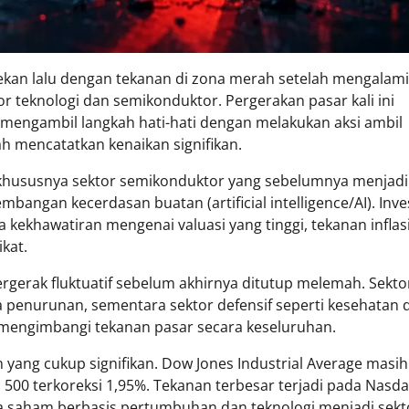
kan lalu dengan tekanan di zona merah setelah mengalami 
 teknologi dan semikonduktor. Pergerakan pasar kali ini
engambil langkah hati-hati dengan melakukan aksi ambil
ah mencatatkan kenaikan signifikan.
 khususnya sektor semikonduktor yang sebelumnya menjadi
angan kecerdasan buatan (artificial intelligence/AI). Inve
khawatiran mengenai valuasi yang tinggi, tekanan inflasi
kat.
rgerak fluktuatif sebelum akhirnya ditutup melemah. Sekto
ma penurunan, sementara sektor defensif seperti kesehatan 
engimbangi tekanan pasar secara keseluruhan.
yang cukup signifikan. Dow Jones Industrial Average masih
 500 terkoreksi 1,95%. Tekanan terbesar terjadi pada Nasd
 saham berbasis pertumbuhan dan teknologi menjadi sekt