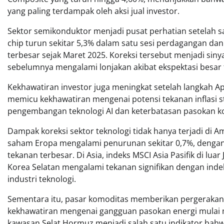
yang paling terdampak oleh aksi jual investor.
Sektor semikonduktor menjadi pusat perhatian setelah
chip turun sekitar 5,3% dalam satu sesi perdagangan d
terbesar sejak Maret 2025. Koreksi tersebut menjadi siny
sebelumnya mengalami lonjakan akibat ekspektasi besar 
Kekhawatiran investor juga meningkat setelah langkah A
memicu kekhawatiran mengenai potensi tekanan inflasi s
pengembangan teknologi AI dan keterbatasan pasokan 
Dampak koreksi sektor teknologi tidak hanya terjadi di Am
saham Eropa mengalami penurunan sekitar 0,7%, dengan 
tekanan terbesar. Di Asia, indeks MSCI Asia Pasifik di l
Korea Selatan mengalami tekanan signifikan dengan inde
industri teknologi.
Sementara itu, pasar komoditas memberikan pergerakan
kekhawatiran mengenai gangguan pasokan energi mulai me
kawasan Selat Hormuz menjadi salah satu indikator bahwa 