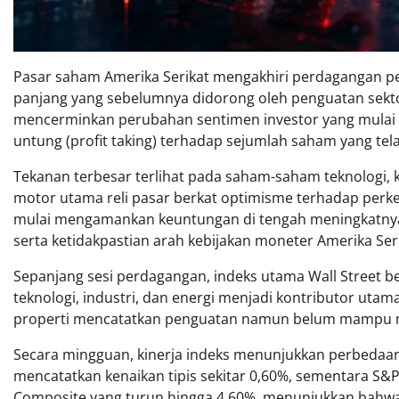
Pasar saham Amerika Serikat mengakhiri perdagangan pe
panjang yang sebelumnya didorong oleh penguatan sektor
mencerminkan perubahan sentimen investor yang mulai m
untung (profit taking) terhadap sejumlah saham yang tel
Tekanan terbesar terlihat pada saham-saham teknologi,
motor utama reli pasar berkat optimisme terhadap perkemb
mulai mengamankan keuntungan di tengah meningkatnya ke
serta ketidakpastian arah kebijakan moneter Amerika Seri
Sepanjang sesi perdagangan, indeks utama Wall Street be
teknologi, industri, dan energi menjadi kontributor uta
properti mencatatkan penguatan namun belum mampu m
Secara mingguan, kinerja indeks menunjukkan perbedaan 
mencatatkan kenaikan tipis sekitar 0,60%, sementara S&P
Composite yang turun hingga 4,60%, menunjukkan bahwa