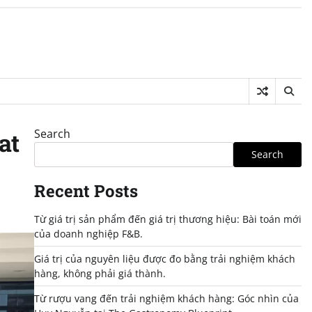
Search
at
Search
Recent Posts
Từ giá trị sản phẩm đến giá trị thương hiệu: Bài toán mới
của doanh nghiệp F&B.
Giá trị của nguyên liệu được đo bằng trải nghiệm khách
hàng, không phải giá thành.
Từ rượu vang đến trải nghiệm khách hàng: Góc nhìn của