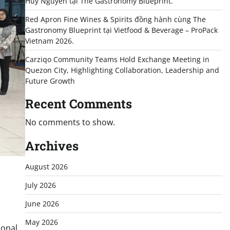
Huy Nguyễn tại The Gastronomy Blueprint.
Red Apron Fine Wines & Spirits đồng hành cùng The
Gastronomy Blueprint tại Vietfood & Beverage – ProPack
Vietnam 2026.
Carziqo Community Teams Hold Exchange Meeting in
Quezon City, Highlighting Collaboration, Leadership and
Future Growth
Recent Comments
No comments to show.
Archives
August 2026
July 2026
June 2026
May 2026
onal,