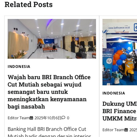
Related Posts
INDONESIA
Wajah baru BRI Branch Office
Cut Mutiah sebagai wujud
semangat baru untuk
INDONESIA
meningkatkan kenyamanan
Dukung UMK
bagi nasabah
BRI Finance
UMKM Mitr
Editor Team
2025年10月6日
0
Banking Hall BRI Branch Office Cut
Editor Team
20
Mutiah hadir dengan desain interior