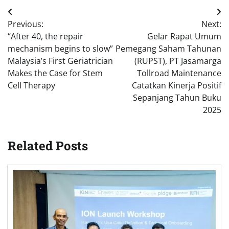
Post
Previous:
Next:
navigation
“After 40, the repair
Gelar Rapat Umum
mechanism begins to slow”
Pemegang Saham Tahunan
Malaysia’s First Geriatrician
(RUPST), PT Jasamarga
Makes the Case for Stem
Tollroad Maintenance
Cell Therapy
Catatkan Kinerja Positif
Sepanjang Tahun Buku
2025
Related Posts