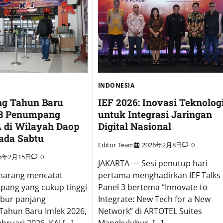
INDONESIA
IEF 2026: Inovasi Teknolog
ng Tahun Baru
untuk Integrasi Jaringan
28 Penumpang
Digital Nasional
 di Wilayah Daop
ada Sabtu
Editor Team
2026年2月8日
0
26年2月15日
0
JAKARTA — Sesi penutup hari
pertama menghadirkan IEF Talks
marang mencatat
Panel 3 bertema “Innovate to
ang yang cukup tinggi
Integrate: New Tech for a New
ibur panjang
Network” di ARTOTEL Suites
Tahun Baru Imlek 2026,
Mangkuluhur, […]
bruari 2026. KAI […]