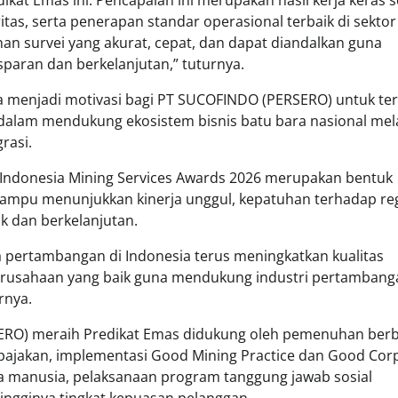
tas, serta penerapan standar operasional terbaik di sektor
n survei yang akurat, cepat, dan dapat diandalkan guna
paran dan berkelanjutan,” tuturnya.
menjadi motivasi bagi PT SUCOFINDO (PERSERO) untuk te
dalam mendukung ekosistem bisnis batu bara nasional mela
rasi.
Indonesia Mining Services Awards 2026 merupakan bentuk
ampu menunjukkan kinerja unggul, kepatuhan terhadap reg
k dan berkelanjutan.
a pertambangan di Indonesia terus meningkatkan kualitas
a perusahaan yang baik guna mendukung industri pertamban
rnya.
SERO) meraih Predikat Emas didukung oleh pemenuhan ber
erpajakan, implementasi Good Mining Practice dan Good Cor
 manusia, pelaksanaan program tanggung jawab sosial
tingginya tingkat kepuasan pelanggan.