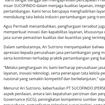
insan SUCOFINDO dalam menjaga kualitas layanan, integri
pertambangan. Kami terus berupaya menghadirkan layana
mendukung tata kelola industri pertambangan yang trans
Agus Permadi menambahkan, penghargaan tersebut juga 
memperkuat inovasi dan kapabilitas layanan, khususnya 
jasa survei pemastian kualitas dan kuantitas yang terinteg
Dalam sambutannya, Ari Sutrisno menyampaikan bahwa 
apresiasi kepada perusahaan jasa pertambangan yang m
serta komitmen terhadap praktik pertambangan yang bai
“Melalui penghargaan ini, kami berharap perusahaan jas
layanan, inovasi teknologi, serta penerapan tata kelol
nasional yang semakin kompetitif dan berkelanjutan,” uja
Menurut Ari Sutrisno, keberhasilan PT SUCOFINDO (PER
aspek penilaian, antara lain kepatuhan perizinan dan p
Governance (GCG), peningkatan kompetensi sumber daya
perusahaan, pemanfaatan teknologi survei terkini, serta 