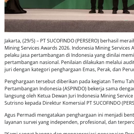
Jakarta, (29/5) – PT SUCOFINDO (PERSERO) berhasil merai
Mining Services Awards 2026. Indonesia Mining Service
pelaku jasa pertambangan di Indonesia yang dinilai memili
pertambangan nasional. Penilaian dilakukan melalui audi
juri dengan kategori penghargaan Emas, Perak, dan Peru
Penghargaan tersebut diberikan pada kegiatan Temu Tah
Pertambangan Indonesia (ASPINDO) bekerja sama dengan
langsung oleh Ketua Dewan Juri Indonesia Mining Serv
Sutrisno kepada Direktur Komersial PT SUCOFINDO (PERS
Agus Permadi mengatakan penghargaan ini menjadi be
layanan survei yang independen, profesional, dan terper
“Kami sangat bangga dan mengapresiasi pencapaian Predi