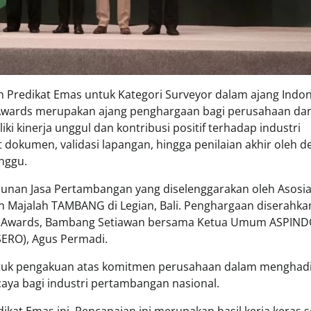
h Predikat Emas untuk Kategori Surveyor dalam ajang Indo
s Awards merupakan ajang penghargaan bagi perusahaan da
ki kinerja unggul dan kontribusi positif terhadap industri
t dokumen, validasi lapangan, hingga penilaian akhir oleh 
nggu.
unan Jasa Pertambangan yang diselenggarakan oleh Asosias
 Majalah TAMBANG di Legian, Bali. Penghargaan diserahka
ice Awards, Bambang Setiawan bersama Ketua Umum ASPINDO
ERO), Agus Permadi.
ntuk pengakuan atas komitmen perusahaan dalam menghad
caya bagi industri pertambangan nasional.
kat Emas ini. Pencapaian ini merupakan hasil kerja keras 