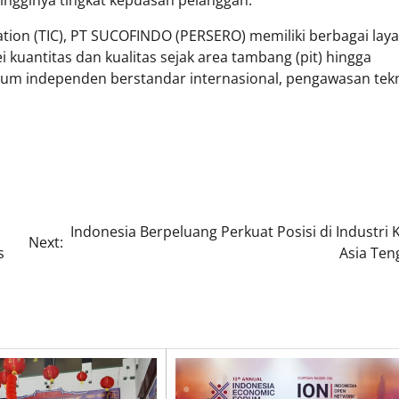
cation (TIC), PT SUCOFINDO (PERSERO) memiliki berbagai lay
ei kuantitas dan kualitas sejak area tambang (pit) hingga
ium independen berstandar internasional, pengawasan tekn
Indonesia Berpeluang Perkuat Posisi di Industri 
Next:
s
Asia Ten