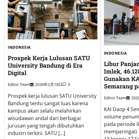
INDONESIA
INDONESIA
Prospek Kerja Lulusan SATU
Libur Panja
University Bandung di Era
Imlek, 46.1
Digital
Gunakan KA
Editor Team
2026年2月18日
0
Semarang p
Prospek kerja lulusan SATU University
Editor Team
20
Bandung tentu sangat luas karena
KAI Daop 4 Se
kampus akan selalu melahirkan
volume penump
wisudawan andal dari berbagai
pada periode l
jurusan yang tengah dibutuhkan
memperingati 
industri terkini. SATU […]
13 hingga 17 Fe