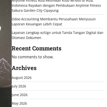
Anytime Fitness Asia Resmikan Klub ke-600 di Asia,
Indonesia Rayakan dengan Pembukaan Anytime Fitness
Sakura Garden City Cipayung
Odoo Accounting Membantu Perusahaan Menyusun
Laporan Keuangan Lebih Cepat
Layanan Lengkap ezSign untuk Tanda Tangan Digital dan
Otomasi Dokumen
Recent Comments
No comments to show.
Archives
August 2026
July 2026
June 2026
May 2026