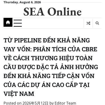
Skip
Thursday, August 6, 2026
SEA Online
to
content
TỪ PIPELINE ĐẾN KHẢ NĂNG
VAY VỐN: PHÂN TÍCH CỦA CBRE
VỀ CÁCH THƯƠNG HIỆU TOÀN
CẦU ĐƯỢC ĐẶC TẢ ẢNH HƯỞNG
ĐẾN KHẢ NĂNG TIẾP CẬN VỐN
CỦA CÁC DỰ ÁN CAO CẤP TẠI
VIỆT NAM
Posted on
2026年5月12日
by
Editor Team