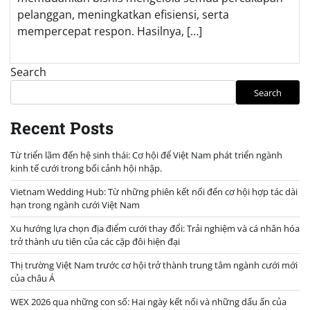
pelanggan, meningkatkan efisiensi, serta
mempercepat respon. Hasilnya, […]
Search
Search
Recent Posts
Từ triển lãm đến hệ sinh thái: Cơ hội để Việt Nam phát triển ngành
kinh tế cưới trong bối cảnh hội nhập.
Vietnam Wedding Hub: Từ những phiên kết nối đến cơ hội hợp tác dài
hạn trong ngành cưới Việt Nam
Xu hướng lựa chọn địa điểm cưới thay đổi: Trải nghiệm và cá nhân hóa
trở thành ưu tiên của các cặp đôi hiện đại
Thị trường Việt Nam trước cơ hội trở thành trung tâm ngành cưới mới
của châu Á
WEX 2026 qua những con số: Hai ngày kết nối và những dấu ấn của