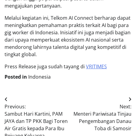
mengajukan pertanyaan.
Melalui kegiatan ini, Telkom AI Connect berharap dapat
meningkatkan pemahaman praktis terkait AI bagi para
gig worker di Indonesia. Inisiatif ini juga menjadi bagian
dari upaya memperkuat ekosistem AI nasional serta
mendorong lahirnya talenta digital yang kompetitif di
tingkat global.
Press Release juga sudah tayang di
VRITIMES
Posted in
Indonesia
Post
Previous:
Next:
navigation
Sambut Hari Kartini, PAM
Menteri Pariwisata Tinjau
JAYA dan TP PKK Bagi Toren
Pengembangan Danau
Air Gratis kepada Para Ibu
Toba di Samosir
Pejuang Keluarga