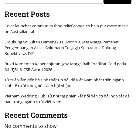
Recent Posts
Coles launches community food relief appeal to help put more meals
on Australian tables
Didukung Sri Sultan Hamengku Buwono X, Jasa Marga Percepat
Pengembangan Akses Bokoharjo Tol Jogja-Solo untuk Dukung
Konektivitas DIY
Bukti Komitmen Keberlanjutan, Jasa Marga Raih Predikat Gold pada
6th TJSL & CSR Award 2026
Từ triển lãm đến hệ sinh thái: Cơ hội để Việt Nam phát triển ngành
kinh tế cưới trong bối cảnh hội nhập.
Vietnam Wedding Hub: Từ những phiên kết nối đến cơ hội hợp tác dài
hạn trong ngành cưới Việt Nam
Recent Comments
No comments to show.