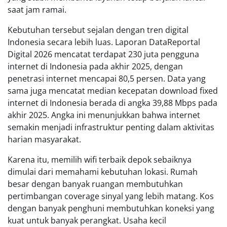
saat jam ramai.
Kebutuhan tersebut sejalan dengan tren digital
Indonesia secara lebih luas. Laporan DataReportal
Digital 2026 mencatat terdapat 230 juta pengguna
internet di Indonesia pada akhir 2025, dengan
penetrasi internet mencapai 80,5 persen. Data yang
sama juga mencatat median kecepatan download fixed
internet di Indonesia berada di angka 39,88 Mbps pada
akhir 2025. Angka ini menunjukkan bahwa internet
semakin menjadi infrastruktur penting dalam aktivitas
harian masyarakat.
Karena itu, memilih wifi terbaik depok sebaiknya
dimulai dari memahami kebutuhan lokasi. Rumah
besar dengan banyak ruangan membutuhkan
pertimbangan coverage sinyal yang lebih matang. Kos
dengan banyak penghuni membutuhkan koneksi yang
kuat untuk banyak perangkat. Usaha kecil