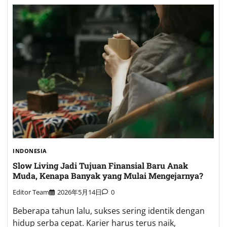
INDONESIA
Slow Living Jadi Tujuan Finansial Baru Anak
Muda, Kenapa Banyak yang Mulai Mengejarnya?
Editor Team
2026年5月14日
0
Beberapa tahun lalu, sukses sering identik dengan
hidup serba cepat. Karier harus terus naik,