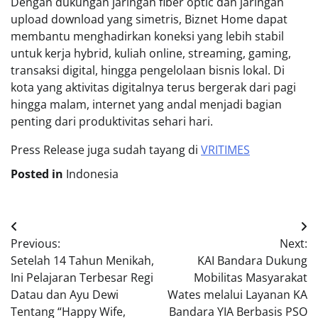
Dengan dukungan jaringan fiber optic dan jaringan
upload download yang simetris, Biznet Home dapat
membantu menghadirkan koneksi yang lebih stabil
untuk kerja hybrid, kuliah online, streaming, gaming,
transaksi digital, hingga pengelolaan bisnis lokal. Di
kota yang aktivitas digitalnya terus bergerak dari pagi
hingga malam, internet yang andal menjadi bagian
penting dari produktivitas sehari hari.
Press Release juga sudah tayang di
VRITIMES
Posted in
Indonesia
Post
Previous:
Next:
navigation
Setelah 14 Tahun Menikah,
KAI Bandara Dukung
Ini Pelajaran Terbesar Regi
Mobilitas Masyarakat
Datau dan Ayu Dewi
Wates melalui Layanan KA
Tentang “Happy Wife,
Bandara YIA Berbasis PSO