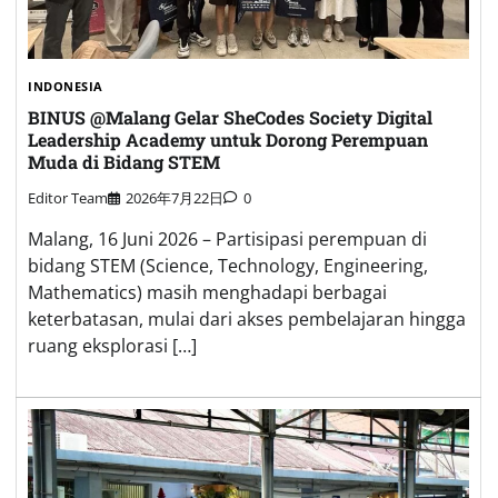
INDONESIA
BINUS @Malang Gelar SheCodes Society Digital
Leadership Academy untuk Dorong Perempuan
Muda di Bidang STEM
Editor Team
2026年7月22日
0
Malang, 16 Juni 2026 – Partisipasi perempuan di
bidang STEM (Science, Technology, Engineering,
Mathematics) masih menghadapi berbagai
keterbatasan, mulai dari akses pembelajaran hingga
ruang eksplorasi […]