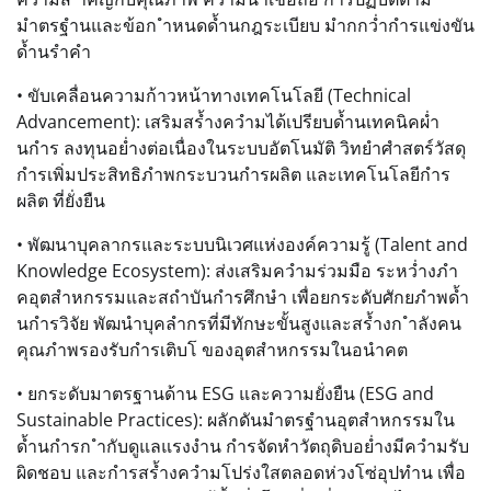
มำตรฐำนและข้อก ำหนดด้ำนกฎระเบียบ มำกกว่ำกำรแข่งขัน
ด้ำนรำคำ
• ขับเคลื่อนความก้าวหน้าทางเทคโนโลยี (Technical
Advancement): เสริมสร้ำงควำมได้เปรียบด้ำนเทคนิคผ่ำ
นกำร ลงทุนอย่ำงต่อเนื่องในระบบอัตโนมัติ วิทยำศำสตร์วัสดุ
กำรเพิ่มประสิทธิภำพกระบวนกำรผลิต และเทคโนโลยีกำร
ผลิต ที่ยั่งยืน
• พัฒนาบุคลากรและระบบนิเวศแห่งองค์ความรู้ (Talent and
Knowledge Ecosystem): ส่งเสริมควำมร่วมมือ ระหว่ำงภำ
คอุตสำหกรรมและสถำบันกำรศึกษำ เพื่อยกระดับศักยภำพด้ำ
นกำรวิจัย พัฒนำบุคลำกรที่มีทักษะขั้นสูงและสร้ำงก ำลังคน
คุณภำพรองรับกำรเติบโ ของอุตสำหกรรมในอนำคต
• ยกระดับมาตรฐานด้าน ESG และความยั่งยืน (ESG and
Sustainable Practices): ผลักดันมำตรฐำนอุตสำหกรรมใน
ด้ำนกำรก ำกับดูแลแรงงำน กำรจัดหำวัตถุดิบอย่ำงมีควำมรับ
ผิดชอบ และกำรสร้ำงควำมโปร่งใสตลอดห่วงโซ่อุปทำน เพื่อ