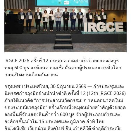
IRGCE 2026 ครั้งที่ 12 ประสบความส าเร็จด้วยยอดจองบูธ
ทะลุ 600 บูธ สะท้อนความเชื่อมั่นจากผู้ประกอบการทั่วโลก
ก่อนเปิ ดงานเดือนกันยายน
กรุงเทพฯ ประเทศไทย, 30 มิถุนายน 2569 — กำรประชุมและ
นิทรรศกำรถุงมือยำงนำนำชำติ ครั้งที่ 12 (12th IRGCE 2026)
ภำยใต้แนวคิด “การประสานนวัตกรรม: ก าหนดอนาคตใหม่
ของระบบนิเวศถุงมือ” สร้ำงอีกหนึ่งหมุดหมำยส ำคัญด้วยยอด
จองพื้นที่จัดแสดงสินค้ำกว่ำ 600 บูธ จำกผู้ประกอบกำรและ
องค์กรชั้นน ำใน 15 ประเทศและภูมิภาค อำทิ ไทย
อินโดนีเซีย เวียดนำม สิงคโปร์ จีน เกำหลีใต้ ซำอุดีอำระเบีย