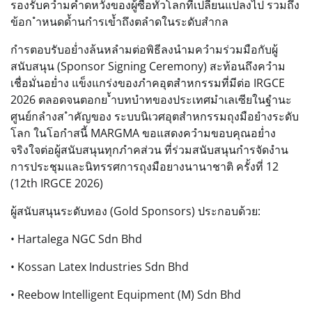
รองรับควำมคำดหวังของผู้ซื้อทั่วโลกที่เปลี่ยนแปลงไป รวมถึง
ข้อก ำหนดด้ำนกำรเข้ำถึงตลำดในระดับสำกล
กำรตอบรับอย่ำงล้นหลำมต่อพิธีลงนำมควำมร่วมมือกับผู้
สนับสนุน (Sponsor Signing Ceremony) สะท้อนถึงควำม
เชื่อมั่นอย่ำง แข็งแกร่งของภำคอุตสำหกรรมที่มีต่อ IRGCE
2026 ตลอดจนตอกย ้ำบทบำทของประเทศมำเลเซียในฐำนะ
ศูนย์กลำงส ำคัญของ ระบบนิเวศอุตสำหกรรมถุงมือยำงระดับ
โลก ในโอกำสนี้ MARGMA ขอแสดงควำมขอบคุณอย่ำง
จริงใจต่อผู้สนับสนุนทุกภำคส่วน ที่ร่วมสนับสนุนกำรจัดงำน
การประชุมและนิทรรศการถุงมือยางนานาชาติ ครั้งที่ 12
(12th IRGCE 2026)
ผู้สนับสนุนระดับทอง (Gold Sponsors) ประกอบด้วย:
• Hartalega NGC Sdn Bhd
• Kossan Latex Industries Sdn Bhd
• Reebow Intelligent Equipment (M) Sdn Bhd