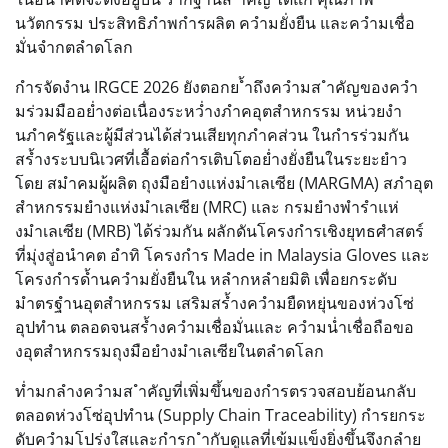
นวัตกรรม ประสิทธิภำพกำรผลิต ควำมยั่งยืน และควำมเชื่อ
มั่นจำกตลำดโลก
กำรจัดงำน IRGCE 2026 ยังตอกย ้ำถึงควำมส ำคัญของควำ
มร่วมมืออย่ำงต่อเนื่องระหว่ำงภำคอุตสำหกรรม หน่วยงำ
นภำครัฐและผู้มีส่วนได้ส่วนเสียทุกภำคส่วน ในกำรร่วมกัน
สร้ำงระบบนิเวศที่เอื้อต่อกำรเติบโตอย่ำงยั่งยืนในระยะยำว
โดย สมำคมผู้ผลิต ถุงมือยำงแห่งมำเลเซีย (MARGMA) สภำอุต
สำหกรรมยำงแห่งมำเลเซีย (MRC) และ กรมยำงพำรำแห่
งมำเลเซีย (MRB) ได้ร่วมกัน ผลักดันโครงกำรเชิงยุทธศำสตร์
ที่มุ่งสู่อนำคต อำทิ โครงกำร Made in Malaysia Gloves และ
โครงกำรด้ำนควำมยั่งยืนใน หลำกหลำยมิติ เพื่อยกระดับ
มำตรฐำนอุตสำหกรรม เสริมสร้ำงควำมยืดหยุ่นของห่วงโซ่
อุปทำน ตลอดจนสร้ำงควำมเชื่อมั่นและ ควำมน่ำเชื่อถือขอ
งอุตสำหกรรมถุงมือยำงมำเลเซียในตลำดโลก
ท่ำมกลำงควำมส ำคัญที่เพิ่มขึ้นของกำรตรวจสอบย้อนกลับ
ตลอดห่วงโซ่อุปทำน (Supply Chain Traceability) กำรยกระ
ดับควำมโปร่งใสและกำรก ำกับดูแลที่เข้มแข็งยิ่งขึ้นจึงกลำย