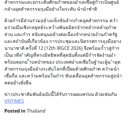
สำหกรรมและยกระดับศักยภำพของมำเลเซียสู่กำรเป็นศูนย์
กลำงอุตสำหกรรมถุงมือยำงในระดับ นำนำชำติ
ด้วยกำรมีส่วนร่วมอย่ำงแข็งขันจำกภำคอุตสำหกรรม ควำ
มร่วมมือเชิงกลยุทธ์ระหว่ำงพันธมิตรจำกหลำกหลำยภำค
ส่วน และกำร สนับสนุนอย่ำงต่อเนื่องจำกหน่วยงำนภำครัฐ
และสถำบันที่เกี่ยวข้อง การประชุมและนิทรรศการถุงมือยาง
นานาชาติ ครั้งที่ 12 (12th IRGCE 2026) จึงพร้อมก้ำวสู่กำร
เป็นเวทีส ำคัญที่ทรงอิทธิพลที่สุดนับตั้งแต่มีกำรจัดงำนมำ
พร้อมตอกย ้ำบทบำทของ ประเทศมำเลเซียในฐำนะผู้น ำอุต
สำหกรรมถุงมือยำงระดับโลกที่เปี่ยมด้วยศักยภำพ ควำมน่ำ
เชื่อถือ และควำมพร้อมในกำร ขับเคลื่อนอุตสำหกรรมสู่อนำ
คตอย่ำงยั่งยืน
ข่าวประชาสัมพันธ์ฉบับนี้ได้รับการเผยแพร่บน ด้วยเช่นกัน
VRITIMES
Posted in
Thailand