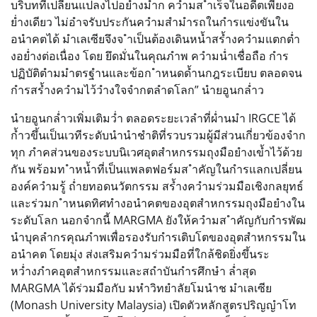
บริบทที่เปลี่ยนแปลงไปอย่ำงมำก ควำมส ำเร็จในอดีตเพียงอ
ย่ำงเดียว ไม่อำจรับประกันควำมสำมำรถในกำรแข่งขันใน
อนำคตได้ มำเลเซียจึงจ ำเป็นต้องเดินหน้ำสร้ำงควำมแตกต่ำ
งอย่ำงต่อเนื่อง โดย ยึดมั่นในคุณภำพ ควำมน่ำเชื่อถือ กำร
ปฏิบัติตำมมำตรฐำนและข้อก ำหนดด้ำนกฎระเบียบ ตลอดจน
กำรสร้ำงควำมไว้วำงใจจำกตลำดโลก” นำยอูนกล่ำว
นำยอูนกล่ำวเพิ่มเติมว่ำ ตลอดระยะเวลำที่ผ่ำนมำ IRGCE ได้
ก้ำวขึ้นเป็นเวทีระดับนำนำชำติที่รวบรวมผู้มีส่วนเกี่ยวข้องจำก
ทุก ภำคส่วนของระบบนิเวศอุตสำหกรรมถุงมือยำงเข้ำไว้ด้วย
กัน พร้อมท ำหน้ำที่เป็นแพลตฟอร์มส ำคัญในกำรแลกเปลี่ยน
องค์ควำมรู้ ถ่ำยทอดนวัตกรรม สร้ำงควำมร่วมมือเชิงกลยุทธ์
และร่วมก ำหนดทิศทำงอนำคตของอุตสำหกรรมถุงมือยำงใน
ระดับโลก นอกจำกนี้ MARGMA ยังให้ควำมส ำคัญกับกำรพัฒ
นำบุคลำกรคุณภำพเพื่อรองรับกำรเติบโตของอุตสำหกรรมใน
อนำคต โดยมุ่ง ส่งเสริมควำมร่วมมือที่ใกล้ชิดยิ่งขึ้นระ
หว่ำงภำคอุตสำหกรรมและสถำบันกำรศึกษำ ล่ำสุด
MARGMA ได้ร่วมมือกับ มหำวิทยำลัยโมนำช มำเลเซีย
(Monash University Malaysia) เปิดตัวหลักสูตรปริญญำโท