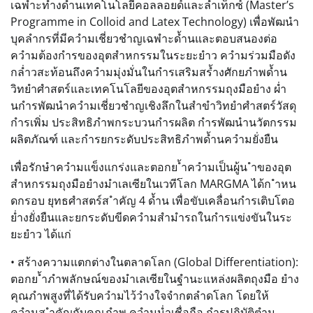
เฉพำะทำงด้ำนเทคโนโลยีคอลลอยด์และลำเท็กซ์ (Master’s
Programme in Colloid and Latex Technology) เพื่อพัฒนำ
บุคลำกรที่มีควำมเชี่ยวชำญเฉพำะด้ำนและตอบสนองต่อ
ควำมต้องกำรของอุตสำหกรรมในระยะยำว ควำมร่วมมือดัง
กล่ำวสะท้อนถึงควำมมุ่งมั่นในกำรเสริมสร้ำงศักยภำพด้ำน
วิทยำศำสตร์และเทคโนโลยีของอุตสำหกรรมถุงมือยำง ผ่ำ
นกำรพัฒนำควำมเชี่ยวชำญเชิงลึกในสำขำวิทยำศำสตร์วัสดุ
กำรเพิ่ม ประสิทธิภำพกระบวนกำรผลิต กำรพัฒนำนวัตกรรม
ผลิตภัณฑ์ และกำรยกระดับประสิทธิภำพด้ำนควำมยั่งยืน
เพื่อรักษำควำมแข็งแกร่งและตอกย ้ำควำมเป็นผู้น ำของอุต
สำหกรรมถุงมือยำงมำเลเซียในเวทีโลก MARGMA ได้ก ำหน
ดกรอบ ยุทธศำสตร์ส ำคัญ 4 ด้ำน เพื่อขับเคลื่อนกำรเติบโตอ
ย่ำงยั่งยืนและยกระดับขีดควำมสำมำรถในกำรแข่งขันในระ
ยะยำว ได้แก่
• สร้างความแตกต่างในตลาดโลก (Global Differentiation):
ตอกย ้ำภำพลักษณ์ของมำเลเซียในฐำนะแหล่งผลิตถุงมือ ยำง
คุณภำพสูงที่ได้รับควำมไว้วำงใจจำกตลำดโลก โดยให้
ควำมส ำคัญกับคุณภำพ ควำมน่ำเชื่อถือ กำรปฏิบัติตำม