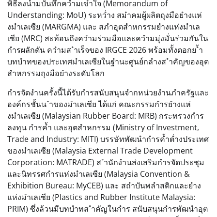
พิธีลงนำมบันทึกควำมเข้ำใจ (Memorandum of
Understanding: MoU) ระหว่ำง สมำคมผู้ผลิตถุงมือยำงแห่
งมำเลเซีย (MARGMA) และ สภำอุตสำหกรรมยำงแห่งมำเล
เซีย (MRC) สะท้อนถึงควำมร่วมมือและควำมมุ่งมั่นร่วมกันใน
กำรผลักดัน ควำมส ำเร็จของ IRGCE 2026 พร้อมทั้งตอกย ้ำ
บทบำทของประเทศมำเลเซียในฐำนะศูนย์กลำงส ำคัญของอุต
สำหกรรมถุงมือยำงระดับโลก
กำรจัดงำนครั้งนี้ได้รับกำรสนับสนุนจำกหน่วยงำนภำครัฐและ
องค์กรชั้นน ำของมำเลเซีย ได้แก่ คณะกรรมกำรยำงแห่
งมำเลเซีย (Malaysian Rubber Board: MRB) กระทรวงกำร
ลงทุน กำรค้ำ และอุตสำหกรรม (Ministry of Investment,
Trade and Industry: MITI) บรรษัทพัฒนำกำรค้ำต่ำงประเทศ
ของมำเลเซีย (Malaysia External Trade Development
Corporation: MATRADE) ส ำนักงำนส่งเสริมกำรจัดประชุม
และนิทรรศกำรแห่งมำเลเซีย (Malaysia Convention &
Exhibition Bureau: MyCEB) และ สถำบันพลำสติกและยำง
แห่งมำเลเซีย (Plastics and Rubber Institute Malaysia:
PRIM) ซึ่งล้วนมีบทบำทส ำคัญในกำร สนับสนุนกำรพัฒนำอุต