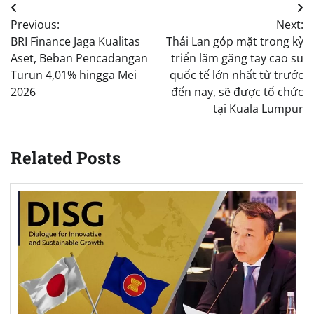
Post
Previous:
Next:
navigation
BRI Finance Jaga Kualitas
Thái Lan góp mặt trong kỳ
Aset, Beban Pencadangan
triển lãm găng tay cao su
Turun 4,01% hingga Mei
quốc tế lớn nhất từ trước
2026
đến nay, sẽ được tổ chức
tại Kuala Lumpur
Related Posts