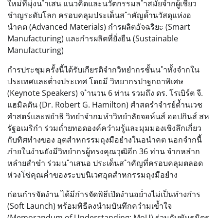
ใหม่ที่มุ่งน ำเสน แนวคิดและนวัตกรรมล ้ำสมัยจำกผู้เชี่ยว
ชำญระดับโลก ครอบคลุมประเด็นส ำคัญด้ำนวัสดุแห่งอ
นำคต (Advanced Materials) กำรผลิตอัจฉริยะ (Smart
Manufacturing) และกำรผลิตที่ยั่งยืน (Sustainable
Manufacturing)
กำรประชุมครั้งนี้ได้รับเกียรติจำกวิทยำกรชั้นน ำทั้งจำกใน
ประเทศและต่ำงประเทศ โดยมี วิทยากรปาฐกถาพิเศษ
(Keynote Speakers) จ ำนวน 6 ท่าน รวมถึง ดร. โรเบิร์ต จี.
แฮมิลตัน (Dr. Robert G. Hamilton) ศำสตรำจำรย์ด้ำนเวช
ศำสตร์และพยำธิ วิทยำจำกมหำวิทยำลัยจอห์นส์ ฮอปกินส์ สห
รัฐอเมริกำ ร่วมถ่ำยทอดองค์ควำมรู้และมุมมองเชิงลึกเกี่ยว
กับทิศทำงของ อุตสำหกรรมถุงมือยำงในอนำคต นอกจำกนี้
ภำยในงำนยังมีวิทยำกรผู้ทรงคุณวุฒิอีก 36 ท่าน จำกหลำก
หลำยสำขำ ร่วมน ำเสนอ ประเด็นส ำคัญที่ครอบคลุมตลอด
ห่วงโซ่คุณค่ำของระบบนิเวศอุตสำหกรรมถุงมือยำง
ก่อนกำรจัดงำน ได้มีกำรจัดพิธีเปิดงำนอย่ำงไม่เป็นทำงกำร
(Soft Launch) พร้อมพิธีลงนำมบันทึกควำมเข้ำใจ
(Memorandum of Understanding: MoU) ร่วมกับพันธมิตร