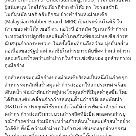
ผู้สนับสนุน โดยได้รับเกียรติจำก ดำโต๊ะ ดร. ไซรอสซำนี
โมฮัมหมัด นอร์ อธิบดีกรม ยำงพำรำแห่งมำเลเซีย
(Malaysian Rubber Board: MRB) เป็นประธำนในพิธี ใน
นำมของ ดำโต๊ะ เซอรี ดร. นอไรนี อำหมัด รัฐมนตรีว่ำกำรก
ระทรวงกำรปลูกพืชและสินค้ำโภคภัณฑ์ของมำเลเซีย กำรส
นับสนุนจำกกระทรวงฯ ในครั้งนี้สะท้อนถึงควำม มุ่งมั่นอย่ำง
ต่อเนื่องของรัฐบำลมำเลเซียในกำรยกระดับขีดควำมสำมำรถ
และเสริมสร้ำงควำมสำมำรถในกำรแข่งขันของ อุตสำหกรรม
ถุงมือยำง
อุตสำหกรรมถุงมือยำงของมำเลเซียยังคงเป็นหนึ่งในภำคอุต
สำหกรรมหลักที่สร้ำงมูลค่ำกำรส่งออกให้แก่ประเทศ พร้อม
เดินหน้ำ พัฒนำศักยภำพสู่ห่วงโซ่คุณค่ำที่มีมูลค่ำสูงขึ้น โดย
ได้รับแรงขับเคลื่อนจำกกำรลงทุนด้ำนกำรวิจัยและพัฒนำ
(R&D) กำร ประยุกต์ใช้ระบบอัตโนมัติ กำรพัฒนำศักยภำพบุ
คลำกร กำรส่งเสริมกระบวนกำรผลิตที่ยั่งยืน ตลอดจนกำรบู
รณำกำรควำม ร่วมมือระหว่ำงภำคต้นน ้ำและปลำยน ้ำอย่ำง
ใกล้ชิด ทั้งนี้ ควำมสำมำรถในกำรแข่งขันของอุตสำหกรรม
ในอนำคตจะตั้งอยู่บน รำกฐำนส ำคัญ ได้แก่ คุณภำพ