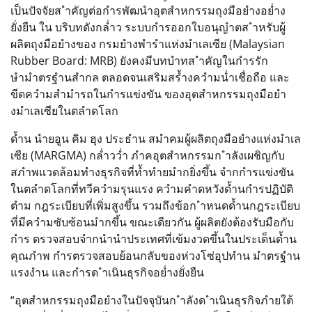
เป็นปัจจัยส ำคัญต่อกำรพัฒนำอุตสำหกรรมถุงมือยำงอย่ำง
ยั่งยืน ใน บริบทดังกล่ำว ระบบกำรออกใบอนุญำตส ำหรับผู้
ผลิตถุงมือยำงของ กรมยำงพำรำแห่งมำเลเซีย (Malaysian
Rubber Board: MRB) ยังคงมีบทบำทส ำคัญในกำรรัก
ษำมำตรฐำนสำกล ตลอดจนเสริมสร้ำงควำมน่ำเชื่อถือ และ
ขีดควำมสำมำรถในกำรแข่งขัน ของอุตสำหกรรมถุงมือยำ
งมำเลเซียในตลำดโลก
ด้ำน นำยอูน คิม ฮุง ประธำน สมำคมผู้ผลิตถุงมือยำงแห่งมำเล
เซีย (MARGMA) กล่ำวว่ำ ภำคอุตสำหกรรมก ำลังเผชิญกับ
สภำพแวดล้อมทำงธุรกิจที่ท้ำทำยมำกยิ่งขึ้น จำกกำรแข่งขัน
ในตลำดโลกที่ทวีควำมรุนแรง ควำมคำดหวังด้ำนกำรปฏิบัติ
ตำม กฎระเบียบที่เพิ่มสูงขึ้น รวมถึงข้อก ำหนดด้ำนกฎระเบียบ
ที่มีควำมซับซ้อนมำกขึ้น ขณะเดียวกัน ผู้ผลิตยังต้องรับมือกับ
กำร ตรวจสอบจำกนำนำประเทศที่เข้มงวดขึ้นในประเด็นด้ำน
คุณภำพ กำรตรวจสอบย้อนกลับของห่วงโซ่อุปทำน มำตรฐำน
แรงงำน และกำรด ำเนินธุรกิจอย่ำงยั่งยืน
“อุตสำหกรรมถุงมือยำงในปัจจุบันก ำลังด ำเนินธุรกิจภำยใต้