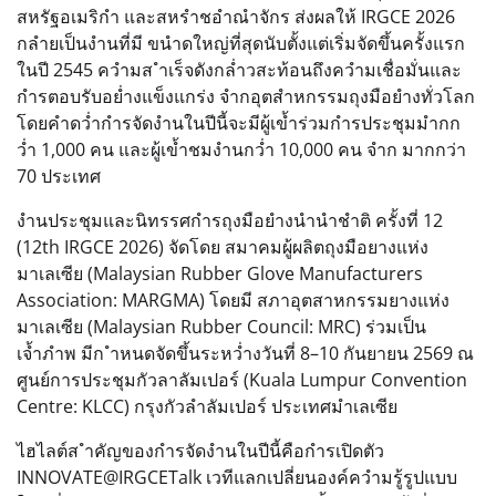
สหรัฐอเมริกำ และสหรำชอำณำจักร ส่งผลให้ IRGCE 2026
กลำยเป็นงำนที่มี ขนำดใหญ่ที่สุดนับตั้งแต่เริ่มจัดขึ้นครั้งแรก
ในปี 2545 ควำมส ำเร็จดังกล่ำวสะท้อนถึงควำมเชื่อมั่นและ
กำรตอบรับอย่ำงแข็งแกร่ง จำกอุตสำหกรรมถุงมือยำงทั่วโลก
โดยคำดว่ำกำรจัดงำนในปีนี้จะมีผู้เข้ำร่วมกำรประชุมมำกก
ว่ำ 1,000 คน และผู้เข้ำชมงำนกว่ำ 10,000 คน จำก มากกว่า
70 ประเทศ
งำนประชุมและนิทรรศกำรถุงมือยำงนำนำชำติ ครั้งที่ 12
(12th IRGCE 2026) จัดโดย สมาคมผู้ผลิตถุงมือยางแห่ง
มาเลเซีย (Malaysian Rubber Glove Manufacturers
Association: MARGMA) โดยมี สภาอุตสาหกรรมยางแห่ง
มาเลเซีย (Malaysian Rubber Council: MRC) ร่วมเป็น
เจ้ำภำพ มีก ำหนดจัดขึ้นระหว่ำงวันที่ 8–10 กันยายน 2569 ณ
ศูนย์การประชุมกัวลาลัมเปอร์ (Kuala Lumpur Convention
Centre: KLCC) กรุงกัวลำลัมเปอร์ ประเทศมำเลเซีย
ไฮไลต์ส ำคัญของกำรจัดงำนในปีนี้คือกำรเปิดตัว
INNOVATE@IRGCETalk เวทีแลกเปลี่ยนองค์ควำมรู้รูปแบบ