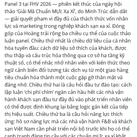
Panel 3 tại FHV 2026 — phiên kết thúc của ngày hội
thảo ‘Giải Mã Chuẩn MỰc Xa Xỉ’, do Minh Trúc dẫn dắt
— giải quyết phạm vi đầy đủ của thách thức vốn nhân
lực và marketing trong nghiệp khách sạn xa xỉ. Đóng
góp của Hoàng trải rộng ba chiều cụ thể của cuộc thảo
luận panel. Chiều thứ nhất là chiều dữ liệu của cá nhân
hóa tuyến đầu: cách dữ liệu sở thích của khách, được
thu thập và cấu trúc hóa thông qua cơ sở hạ tầng kỹ
thuật số, có thể nhắc nhở nhân viên với kiến thức theo
ngữ cảnh biến đổi tương tác dịch vụ từ một giao hàng
tiêu chuẩn hóa thành một cuộc gặp gỡ thân mật và
đáng nhớ. Chiều thứ hai là câu hỏi đầu tư đào tạo: cách
lập luận ‘chi phí chìm’ ngăn cản hầu hết các nhà vận
hành khách sạn đầu tư đầy đủ vào phát triển nhân viên
có thể được định khung lại bằng logic gán kết của tiếp
thị hiệu suất. Chiều thứ ba là câu hỏi năng lực thích
ứng: hồ sơ năng lực mà các nhà vận hành F&B và khách
sạn Việt Nam cần phát triển nội bộ trước khi họ có thể
cạnh tranh đáng tin cậy với các chuẩn mỰc xa xỉ khắt