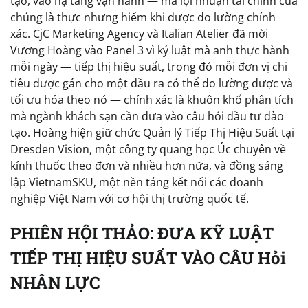
tạo, vào hạ tầng vận hành — mà lợi nhuận tài chính của
chúng là thực nhưng hiếm khi được đo lường chính
xác. CjC Marketing Agency và Italian Atelier đã mời
Vương Hoàng vào Panel 3 vì kỷ luật mà anh thực hành
mỗi ngày — tiếp thị hiệu suất, trong đó mỗi đơn vị chi
tiêu được gán cho một đầu ra có thể đo lường được và
tối ưu hóa theo nó — chính xác là khuôn khổ phân tích
mà ngành khách sạn cần đưa vào câu hỏi đầu tư đào
tạo. Hoàng hiện giữ chức Quản lý Tiếp Thị Hiệu Suất tại
Dresden Vision, một công ty quang học Úc chuyên về
kính thuốc theo đơn và nhiều hơn nữa, và đồng sáng
lập VietnamSKU, một nền tảng kết nối các doanh
nghiệp Việt Nam với cơ hội thị trường quốc tế.
PHIÊN HỘI THẢO: ĐƯA KỸ LUẬT
TIẾP THỊ HIỆU SUẤT VÀO CÂU Hỏi
NHÂN LỰC