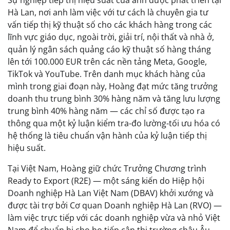
Sự nghiệp tiếp thị hiệu suất của anh được phát triển tại
Hà Lan, nơi anh làm việc với tư cách là chuyên gia tư
vấn tiếp thị kỹ thuật số cho các khách hàng trong các
lĩnh vực giáo dục, ngoài trời, giải trí, nội thất và nhà ở,
quản lý ngân sách quảng cáo kỹ thuật số hàng tháng
lên tới 100.000 EUR trên các nền tảng Meta, Google,
TikTok và YouTube. Trên danh mục khách hàng của
mình trong giai đoạn này, Hoàng đạt mức tăng trưởng
doanh thu trung bình 30% hàng năm và tăng lưu lượng
trung bình 40% hàng năm — các chỉ số được tạo ra
thông qua một kỷ luận kiểm tra-đo lường-tối ưu hóa có
hệ thống là tiêu chuẩn vận hành của kỷ luận tiếp thị
hiệu suất.
Tại Việt Nam, Hoàng giữ chức Trưởng Chương trình
Ready to Export (R2E) — một sáng kiến do Hiệp hội
Doanh nghiệp Hà Lan Việt Nam (DBAV) khởi xướng và
được tài trợ bởi Cơ quan Doanh nghiệp Hà Lan (RVO) —
làm việc trực tiếp với các doanh nghiệp vừa và nhỏ Việt