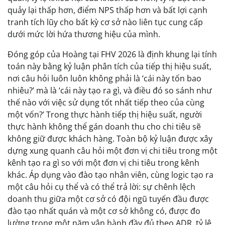
quảy lại thấp hơn, điểm NPS thấp hơn và bất lợi cạnh
tranh tích lũy cho bất kỳ cơ sở nào liên tục cung cấp
dưới mức lời hứa thương hiệu của mình.
Đóng góp của Hoàng tại FHV 2026 là định khung lại tính
toán này bằng kỷ luận phân tích của tiếp thị hiệu suất,
nơi câu hỏi luôn luôn không phải là ‘cái này tốn bao
nhiêu?’ mà là ‘cái này tạo ra gì, và điều đó so sánh như
thế nào với việc sử dụng tốt nhất tiếp theo của cùng
một vốn?’ Trong thực hành tiếp thị hiệu suất, người
thực hành không thể gán doanh thu cho chi tiêu sẽ
không giữ được khách hàng. Toàn bộ kỷ luận được xây
dựng xung quanh câu hỏi một đơn vị chi tiêu trong một
kênh tạo ra gì so với một đơn vị chi tiêu trong kênh
khác. Áp dụng vào đào tạo nhân viên, cùng logic tạo ra
một câu hỏi cụ thể và có thể trả lời: sự chênh lệch
doanh thu giữa một cơ sở có đội ngũ tuyến đầu được
đào tạo nhất quán và một cơ sở không có, được đo
lường trong một năm vận hành đầy đủ theo ADR, tỷ lệ