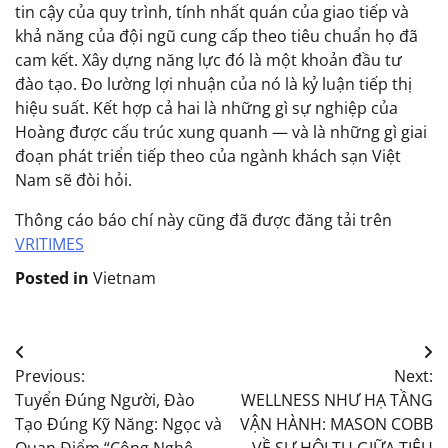
tin cậy của quy trình, tính nhất quán của giao tiếp và
khả năng của đội ngũ cung cấp theo tiêu chuẩn họ đã
cam kết. Xây dựng năng lực đó là một khoản đầu tư
đào tạo. Đo lường lợi nhuận của nó là kỷ luận tiếp thị
hiệu suất. Kết hợp cả hai là những gì sự nghiệp của
Hoàng được cấu trúc xung quanh — và là những gì giai
đoạn phát triển tiếp theo của ngành khách sạn Việt
Nam sẽ đòi hỏi.
Thông cáo báo chí này cũng đã được đăng tải trên
VRITIMES
Posted in
Vietnam
Post
Previous:
Next:
navigation
Tuyển Đúng Người, Đào
WELLNESS NHƯ HẠ TẦNG
Tạo Đúng Kỹ Năng: Ngọc và
VẬN HÀNH: MASON COBB
Quan Điểm “Công Nghệ
VỀ SỰ HỘI TỤ GIỮA TIÊU