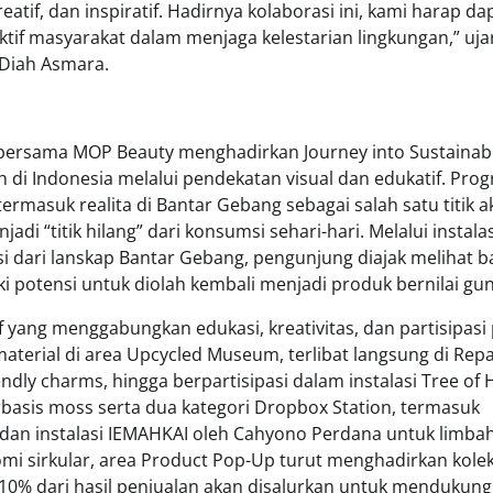
tif, dan inspiratif. Hadirnya kolaborasi ini, kami harap da
if masyarakat dalam menjaga kelestarian lingkungan,” uja
 Diah Asmara.
 bersama MOP Beauty menghadirkan Journey into Sustainabil
 di Indonesia melalui pendekatan visual dan edukatif. Pro
masuk realita di Bantar Gebang sebagai salah satu titik a
i “titik hilang” dari konsumsi sehari-hari. Melalui instalas
si dari lanskap Bantar Gebang, pengunjung diajak melihat 
i potensi untuk diolah kembali menjadi produk bernilai gun
 yang menggabungkan edukasi, kreativitas, dan partisipasi 
terial di area Upcycled Museum, terlibat langsung di Repa
ndly charms, hingga berpartisipasi dalam instalasi Tree of
rbasis moss serta dua kategori Dropbox Station, termasuk
dan instalasi IEMAHKAI oleh Cahyono Perdana untuk limba
omi sirkular, area Product Pop-Up turut menghadirkan kolek
 10% dari hasil penjualan akan disalurkan untuk mendukung