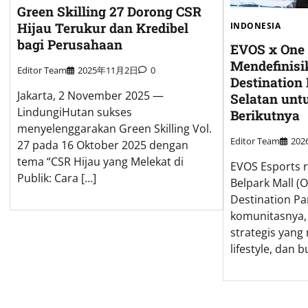
Green Skilling 27 Dorong CSR
Hijau Terukur dan Kredibel
INDONESIA
bagi Perusahaan
EVOS x One 
Mendefinisi
Editor Team
2025年11月2日
0
Destination 
Jakarta, 2 November 2025 —
Selatan unt
LindungiHutan sukses
Berikutnya
menyelenggarakan Green Skilling Vol.
Editor Team
20
27 pada 16 Oktober 2025 dengan
tema “CSR Hijau yang Melekat di
EVOS Esports 
Publik: Cara […]
Belpark Mall (O
Destination Pa
komunitasnya,
strategis yang
lifestyle, dan 