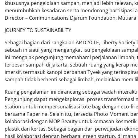
khususnya pengelolaan sampah, menjadi lebih relevan, krea
menumbuhkan kesadaran serta mendorong partisipasi akt
Director – Communications Djarum Foundation, Mutiara
JOURNEY TO SUSTAINABILITY
Sebagai bagian dari rangkaian ARTCYCLE, Liberty Society
sebuah inisiatif yang mengangkat isu pengelolaan sampah
ini mengajak pengunjung memahami perjalanan limbah, ter
terbesar sampah di Jakarta, sebuah ruang yang kerap menjad
imersif, termasuk kanopi berbahan Tyvek yang terinspira
sampah tidak berhenti sebagai limbah, melainkan memilik
Ruang pengalaman ini dirancang sebagai wadah interaktif
Pengunjung dapat mengeksplorasi proses transformasi ma
Station untuk mempersonalisasi tote bag dengan eco-frie
bersama Paperina. Selain itu, tersedia Photo Moment be
kolaborasi dengan MOP Beauty untuk kemasan kosmetik 
plastik dan kertas. Sebagai bagian dari perwujudan ekon
hasil kolaborasi dengan berbagai green startup, di mana