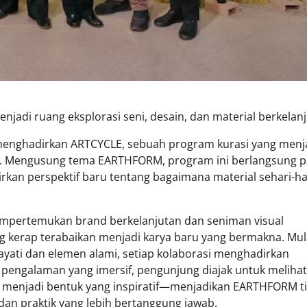
adi ruang eksplorasi seni, desain, dan material berkelan
menghadirkan ARTCYCLE, sebuah program kurasi yang menj
utan. Mengusung tema EARTHFORM, program ini berlangsung 
irkan perspektif baru tentang bagaimana material sehari-ha
pertemukan brand berkelanjutan dan seniman visual
 kerap terabaikan menjadi karya baru yang bermakna. Mula
s hayati dan elemen alami, setiap kolaborasi menghadirkan
i pengalaman yang imersif, pengunjung diajak untuk meliha
 menjadi bentuk yang inspiratif—menjadikan EARTHFORM t
dan praktik yang lebih bertanggung jawab.