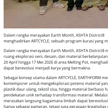
Dalam rangka merayakan Earth Month, ASHTA District8
menghadirkan ARTCYCLE, sebuah program kurasi yang menj
Dalam rangka merayakan Earth Month, ASHTA District8 
ruang eksplorasi seni, desain, dan material berkelanj
20 April hingga 17 Mei 2026 di area Melting Pot, menghad
dapat berevolusi menjadi karya yang bermakna.
Sebagai konsep utama dalam ARTCYCLE, EARTHFORM mem
kontemporer untuk mengeksplorasi potensi material yang
plastik daur ulang, tekstil sisa, hingga material berbasi
pendekatan unik terhadap transformasi material. Melalu
merasakan langsung bagaimana limbah dapat berevolusi
hanya sebagai pameran, tetapi juga perayaan kreativitas 