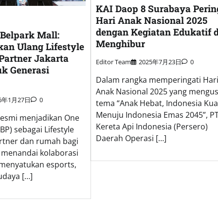
KAI Daop 8 Surabaya Perin
Hari Anak Nasional 2025
dengan Kegiatan Edukatif 
Belpark Mall:
Menghibur
kan Ulang Lifestyle
Partner Jakarta
Editor Team
2025年7月23日
0
uk Generasi
Dalam rangka memperingati Har
Anak Nasional 2025 yang mengu
26年1月27日
0
tema “Anak Hebat, Indonesia Kua
Menuju Indonesia Emas 2045”, P
resmi menjadikan One
Kereta Api Indonesia (Persero)
BP) sebagai Lifestyle
Daerah Operasi […]
rtner dan rumah bagi
 menandai kolaborasi
 menyatukan esports,
budaya […]