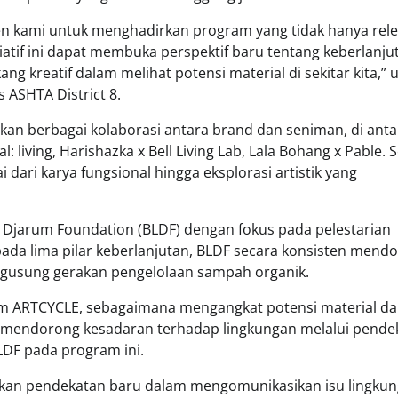
 kami untuk menghadirkan program yang tidak hanya rel
siatif ini dapat membuka perspektif baru tentang keberlanju
g kreatif dalam melihat potensi material di sekitar kita,” u
 ASHTA District 8.
n berbagai kolaborasi antara brand dan seniman, di ant
 living, Harishazka x Bell Living Lab, Lala Bohang x Pable. S
dari karya fungsional hingga eksplorasi artistik yang
n Djarum Foundation (BLDF) dengan fokus pada pelestarian
 pada lima pilar keberlanjutan, BLDF secara konsisten mend
engusung gerakan pengelolaan sampah organik.
lam ARTCYCLE, sebagaimana mengangkat potensi material d
am mendorong kesadaran terhadap lingkungan melalui pende
BLDF pada program ini.
irkan pendekatan baru dalam mengomunikasikan isu lingku