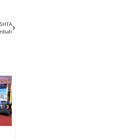
 ASHTA
Limbah