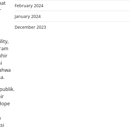
pat
February 2024
r
January 2024
December 2023
ity,
gram
khir
i
bahwa
a.
publik.
ir
 Hope
h
si