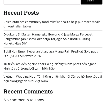
Search
Recent Posts
Coles launches community food relief appeal to help put more meals
on Australian tables
Didukung Sri Sultan Hamengku Buwono X, Jasa Marga Percepat
Pengembangan Akses Bokoharjo Tol Jogja-Solo untuk Dukung
Konektivitas DIY
Bukti Komitmen Keberlanjutan, Jasa Marga Raih Predikat Gold pada
6th TJSL & CSR Award 2026
Từ triển lãm đến hệ sinh thái: Cơ hội để Việt Nam phát triển ngành
kinh tế cưới trong bối cảnh hội nhập.
Vietnam Wedding Hub: Từ những phiên kết nối đến cơ hội hợp tác dài
hạn trong ngành cưới Việt Nam
Recent Comments
No comments to show.