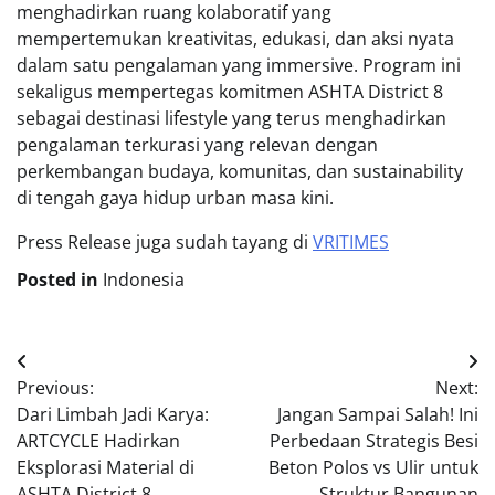
menghadirkan ruang kolaboratif yang
mempertemukan kreativitas, edukasi, dan aksi nyata
dalam satu pengalaman yang immersive. Program ini
sekaligus mempertegas komitmen ASHTA District 8
sebagai destinasi lifestyle yang terus menghadirkan
pengalaman terkurasi yang relevan dengan
perkembangan budaya, komunitas, dan sustainability
di tengah gaya hidup urban masa kini.
Press Release juga sudah tayang di
VRITIMES
Posted in
Indonesia
Post
Previous:
Next:
navigation
Dari Limbah Jadi Karya:
Jangan Sampai Salah! Ini
ARTCYCLE Hadirkan
Perbedaan Strategis Besi
Eksplorasi Material di
Beton Polos vs Ulir untuk
ASHTA District 8
Struktur Bangunan