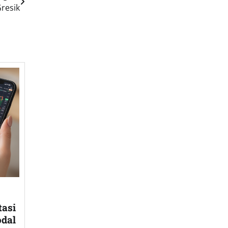
resik
tasi
dal