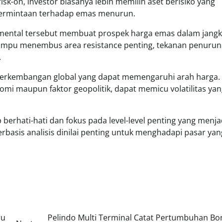
isk-on, investor biasanya lebih memilih aset berisiko yang
 permintaan terhadap emas menurun.
damental tersebut membuat prospek harga emas dalam jang
mpu menembus area resistance penting, tekanan penuru
.
perkembangan global yang dapat memengaruhi arah harga.
omi maupun faktor geopolitik, dapat memicu volatilitas ya
 berhati-hati dan fokus pada level-level penting yang menja
rbasis analisis dinilai penting untuk menghadapi pasar yan
ru
Pelindo Multi Terminal Catat Pertumbuhan Bo