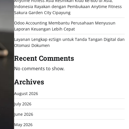
Anytime Fitness Asia Resmikan Klub ke-600 di Asia,
Indonesia Rayakan dengan Pembukaan Anytime Fitness
Sakura Garden City Cipayung
Odoo Accounting Membantu Perusahaan Menyusun
Laporan Keuangan Lebih Cepat
Layanan Lengkap ezSign untuk Tanda Tangan Digital dan
Otomasi Dokumen
Recent Comments
No comments to show.
Archives
August 2026
July 2026
June 2026
May 2026