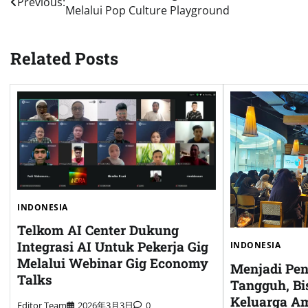
Previous:
Melalui Pop Culture Playground
navigation
Related Posts
INDONESIA
Telkom AI Center Dukung
Integrasi AI Untuk Pekerja Gig
INDONESIA
Melalui Webinar Gig Economy
Menjadi Pe
Talks
Tangguh, Bi
Keluarga A
Editor Team
2026年3月3日
0