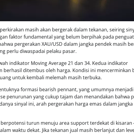
erkirakan masih akan bergerak dalam tekanan, seiring sin
ungan faktor fundamental yang belum berpihak pada penguat
ai bahwa pergerakan XAU/USD dalam jangka pendek masih b
ng perlu diwaspadai pelaku pasar.
awah indikator Moving Average 21 dan 34. Kedua indikator
um berhasil ditembus oleh harga. Kondisi ini mencerminkan
eluang untuk kembali melemah masih terbuka.
bentuknya formasi bearish pennant, yang umumnya menjadi 
h fase penurunan yang cukup tajam dan menandakan bahwa 
anya sinyal ini, arah pergerakan harga emas dalam jangka
berpotensi turun menuju area support terdekat di kisaran 
dalam waktu dekat. Jika tekanan jual masih berlanjut dan leve