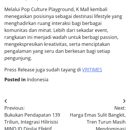
Melalui Pop Culture Playground, K Mall kembali
menegaskan posisinya sebagai destinasi lifestyle yang
menghadirkan ruang interaksi bagi berbagai
komunitas dan minat. Lebih dari sekadar event,
rangkaian ini menjadi wadah untuk berbagi passion,
mengekspresikan kreativitas, serta menciptakan
pengalaman yang seru dan berkesan bagi setiap
pengunjung.
Press Release juga sudah tayang di
VRITIMES
Posted in
Indonesia
Post
Previous:
Next:
navigation
Bukukan Pendapatan 139
Harga Emas Sulit Bangkit,
Triliun, Integrasi Hilirisisi
Tren Turun Masih
MIND ID Dinilai Efektif
Mendominasi