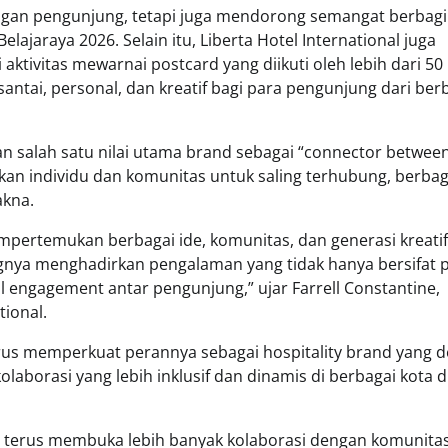
ngan pengunjung, tetapi juga mendorong semangat berbagi
elajaraya 2026. Selain itu, Liberta Hotel International juga
aktivitas mewarnai postcard yang diikuti oleh lebih dari 50
santai, personal, dan kreatif bagi para pengunjung dari ber
gan salah satu nilai utama brand sebagai “connector betwee
an individu dan komunitas untuk saling terhubung, berbag
akna.
mpertemukan berbagai ide, komunitas, dan generasi kreatif
gnya menghadirkan pengalaman yang tidak hanya bersifat p
 engagement antar pengunjung,” ujar Farrell Constantine,
ional.
n terus memperkuat perannya sebagai hospitality brand yang d
aborasi yang lebih inklusif dan dinamis di berbagai kota d
pat terus membuka lebih banyak kolaborasi dengan komunita