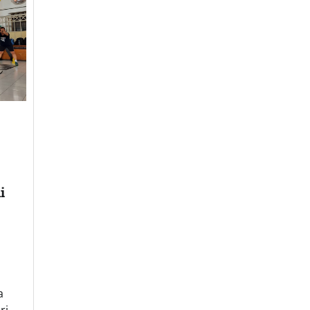
i
a
ri