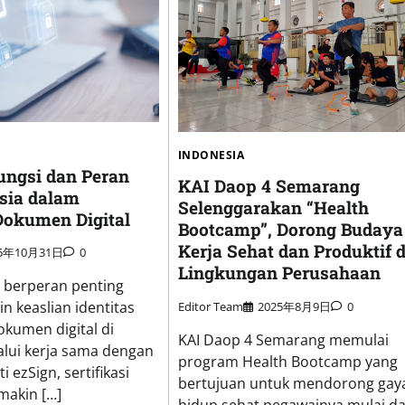
INDONESIA
ngsi dan Peran
KAI Daop 4 Semarang
sia dalam
Selenggarakan “Health
okumen Digital
Bootcamp”, Dorong Budaya
Kerja Sehat dan Produktif d
25年10月31日
0
Lingkungan Perusahaan
 berperan penting
 keaslian identitas
Editor Team
2025年8月9日
0
okumen digital di
KAI Daop 4 Semarang memulai
alui kerja sama dengan
program Health Bootcamp yang
i ezSign, sertifikasi
bertujuan untuk mendorong gay
 makin […]
hidup sehat pegawainya mulai da