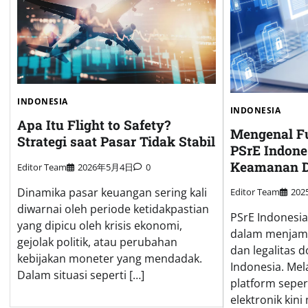
INDONESIA
INDONESIA
Apa Itu Flight to Safety?
Mengenal Fu
Strategi saat Pasar Tidak Stabil
PSrE Indone
Keamanan D
Editor Team
2026年5月4日
0
Dinamika pasar keuangan sering kali
Editor Team
20
diwarnai oleh periode ketidakpastian
PSrE Indonesia
yang dipicu oleh krisis ekonomi,
dalam menjamin
gejolak politik, atau perubahan
dan legalitas d
kebijakan moneter yang mendadak.
Indonesia. Mel
Dalam situasi seperti […]
platform sepert
elektronik kini