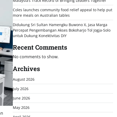
Malaysia’s Track Record of Bringing Leaders Together
Coles launches community food relief appeal to help put
more meals on Australian tables
Didukung Sri Sultan Hamengku Buwono X, Jasa Marga
Percepat Pengembangan Akses Bokoharjo Tol Jogja-Solo
untuk Dukung Konektivitas DIY
Recent Comments
No comments to show.
Archives
August 2026
July 2026
June 2026
May 2026
an
April 2026