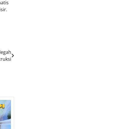
atis
sir.
Megah
truksi