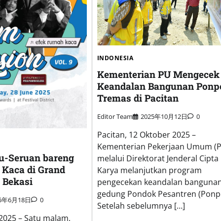
INDONESIA
Kementerian PU Mengecek
Keandalan Bangunan Ponp
Tremas di Pacitan
Editor Team
2025年10月12日
0
Pacitan, 12 Oktober 2025 –
Kementerian Pekerjaan Umum (
u-Seruan bareng
melalui Direktorat Jenderal Cipta
Kaca di Grand
Karya melanjutkan program
 Bekasi
pengecekan keandalan banguna
gedung Pondok Pesantren (Ponpe
25年6月18日
0
Setelah sebelumnya […]
 2025 – Satu malam,