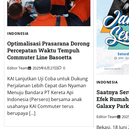
INDONESIA
Optimalisasi Prasarana Dorong
Percepatan Waktu Tempuh
Commuter Line Basoetta
Editor Team
2025年6月27日
0
KAI Lanjutkan Uji Coba untuk Dukung
INDONESIA
Perjalanan Lebih Cepat dan Nyaman
Saatnya Ser
Menuju Bandara PT Kereta Api
Efek Rumah 
Indonesia (Persero) bersama anak
Galaxy Park
usahanya KAI Commuter terus
berupaya […]
Editor Team
20
Bekasi, 18 Juni