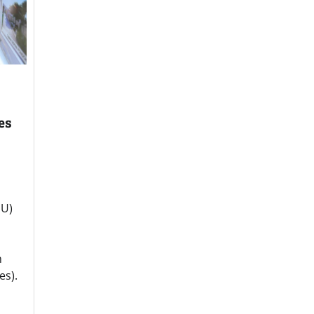
es
PU)
n
s).