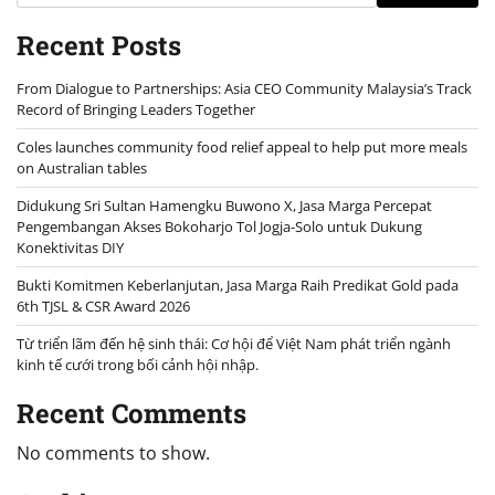
Recent Posts
From Dialogue to Partnerships: Asia CEO Community Malaysia’s Track
Record of Bringing Leaders Together
Coles launches community food relief appeal to help put more meals
on Australian tables
Didukung Sri Sultan Hamengku Buwono X, Jasa Marga Percepat
Pengembangan Akses Bokoharjo Tol Jogja-Solo untuk Dukung
Konektivitas DIY
Bukti Komitmen Keberlanjutan, Jasa Marga Raih Predikat Gold pada
6th TJSL & CSR Award 2026
Từ triển lãm đến hệ sinh thái: Cơ hội để Việt Nam phát triển ngành
kinh tế cưới trong bối cảnh hội nhập.
Recent Comments
No comments to show.